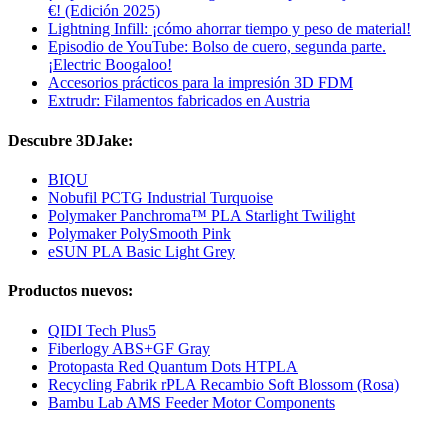
€! (Edición 2025)
Lightning Infill: ¡cómo ahorrar tiempo y peso de material!
Episodio de YouTube: Bolso de cuero, segunda parte.
¡Electric Boogaloo!
Accesorios prácticos para la impresión 3D FDM
Extrudr: Filamentos fabricados en Austria
Descubre 3DJake:
BIQU
Nobufil PCTG Industrial Turquoise
Polymaker Panchroma™ PLA Starlight Twilight
Polymaker PolySmooth Pink
eSUN PLA Basic Light Grey
Productos nuevos:
QIDI Tech Plus5
Fiberlogy ABS+GF Gray
Protopasta Red Quantum Dots HTPLA
Recycling Fabrik rPLA Recambio Soft Blossom (Rosa)
Bambu Lab AMS Feeder Motor Components