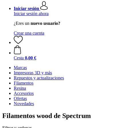
Iniciar sesión
Iniciar sesión ahora
¿Eres un
nuevo usuario?
Crear una cuenta
Cesta
0,00 €
Marcas
Impresoras 3D y más
Repuestos y actualizaciones
Filamentos
Resina
Accesorios
Ofertas
Novedades
Filamentos wood de Spectrum
Filtrar y ordenar