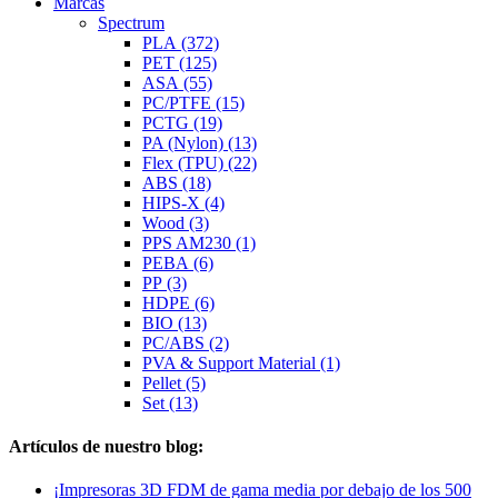
Marcas
Spectrum
PLA (372)
PET (125)
ASA (55)
PC/PTFE (15)
PCTG (19)
PA (Nylon) (13)
Flex (TPU) (22)
ABS (18)
HIPS-X (4)
Wood (3)
PPS AM230 (1)
PEBA (6)
PP (3)
HDPE (6)
BIO (13)
PC/ABS (2)
PVA & Support Material (1)
Pellet (5)
Set (13)
Artículos de nuestro blog:
¡Impresoras 3D FDM de gama media por debajo de los 500