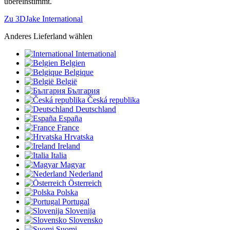
übereinstimmt.
Zu 3DJake International
Anderes Lieferland wählen
International
Belgien
Belgique
België
България
Česká republika
Deutschland
España
France
Hrvatska
Ireland
Italia
Magyar
Nederland
Österreich
Polska
Portugal
Slovenija
Slovensko
Suomi