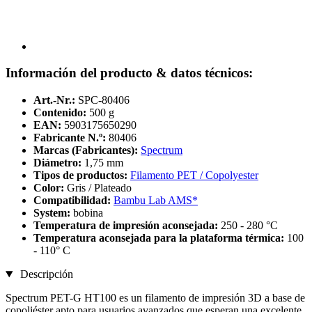
Información del producto & datos técnicos:
Art.-Nr.:
SPC-80406
Contenido:
500 g
EAN:
5903175650290
Fabricante N.º:
80406
Marcas (Fabricantes):
Spectrum
Diámetro:
1,75 mm
Tipos de productos:
Filamento PET / Copolyester
Color:
Gris / Plateado
Compatibilidad:
Bambu Lab AMS*
System:
bobina
Temperatura de impresión aconsejada:
250 - 280 °C
Temperatura aconsejada para la plataforma térmica:
100
- 110° C
Descripción
Spectrum PET-G HT100 es un filamento de impresión 3D a base de
copoliéster apto para usuarios avanzados que esperan una excelente