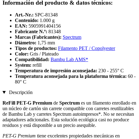
Información del producto & datos técnicos:
Art.-Nr.:
SPC-81348
Contenido:
1.000 g
EAN:
5905991404156
Fabricante N.º:
81348
Marcas (Fabricantes):
Spectrum
Diámetro:
1,75 mm
Tipos de productos:
Filamento PET / Copolyester
Color:
Gris / Plateado
Compatibilidad:
Bambu Lab AMS*
System:
refill
Temperatura de impresión aconsejada:
230 - 255° C
Temperatura aconsejada para la plataforma térmica:
60 -
80° C
Descripción
ReFill PET-G Premium
de
Spectrum
es un filamento enrollado en
un núcleo de cartón sin carrete compatible con carretes reutilizables
de Bambu Lab y carretes Spectrum autoimpresos*. No se necesitan
adaptadores adicionales. Esta solución ecológica casi no produce
residuos y está disponible a un precio asequible.
PET-G Premium
tiene excelentes propiedades mecánicas en