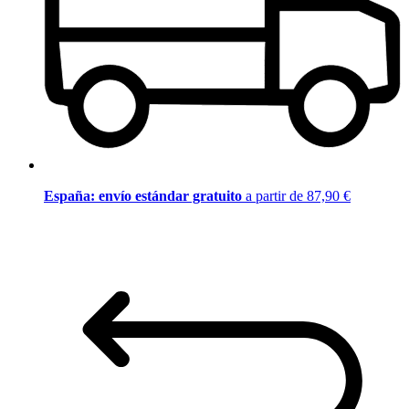
España: envío estándar gratuito
a partir de 87,90 €