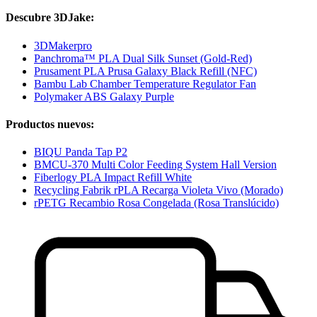
Descubre 3DJake:
3DMakerpro
Panchroma™ PLA Dual Silk Sunset (Gold-Red)
Prusament PLA Prusa Galaxy Black Refill (NFC)
Bambu Lab Chamber Temperature Regulator Fan
Polymaker ABS Galaxy Purple
Productos nuevos:
BIQU Panda Tap P2
BMCU-370 Multi Color Feeding System Hall Version
Fiberlogy PLA Impact Refill White
Recycling Fabrik rPLA Recarga Violeta Vivo (Morado)
rPETG Recambio Rosa Congelada (Rosa Translúcido)