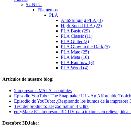
SUNLU
Filamentos
PLA
AntiStringing PLA (3)
High Speed PLA (22)
PLA Basic (29)
PLA Classic (11)
PLA Glitter (2)
PLA Glow in the Dark (5)
PLA Mate (25)
PLA Meta (10)
PLA Rainbow (8)
PLA Wood (4)
Artículos de nuestro blog:
5 impresoras MSLA asequibles
Episodio YouTube: The Snapmaker U1 - An Affordable Toolch
Episodio de YouTube: ¿Respirando los humos de la impresora
Test del producto: Elegoo Saturn 4 Ultra
eufyMake E1: impresora 3D UV para texturas en relieve, ideal 
Descubre 3DJake: