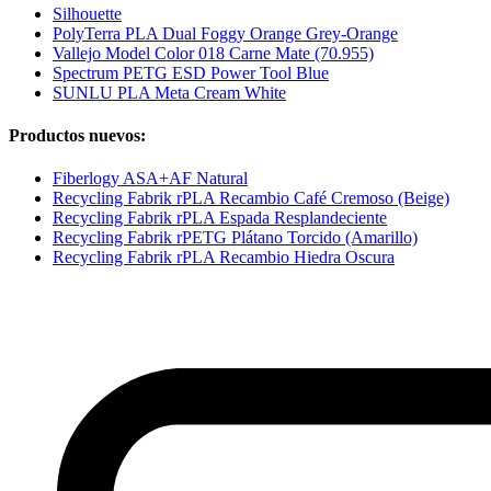
Silhouette
PolyTerra PLA Dual Foggy Orange Grey-Orange
Vallejo Model Color 018 Carne Mate (70.955)
Spectrum PETG ESD Power Tool Blue
SUNLU PLA Meta Cream White
Productos nuevos:
Fiberlogy ASA+AF Natural
Recycling Fabrik rPLA Recambio Café Cremoso (Beige)
Recycling Fabrik rPLA Espada Resplandeciente
Recycling Fabrik rPETG Plátano Torcido (Amarillo)
Recycling Fabrik rPLA Recambio Hiedra Oscura