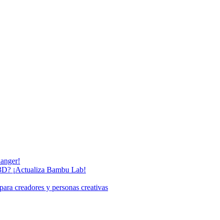
anger!
 3D? ¡Actualiza Bambu Lab!
para creadores y personas creativas