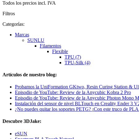
Todos los precios incl. IVA
Filtros
Categorías:
Marcas
SUNLU
Filamentos
Flexible
TPU (7)
TPU-Silk (4)
Artículos de nuestro blog:
Probamos la UniFormation GKtwo, Resin Curing Station & Ult
Episodio de YouTube: Review de la Anycubic Kobra 2 Pro
Episodio de YouTube: Review de la Anycubic Photon Mono M
Instalación del sensor de nivel BLTouch en Creality Ender 3 V
¿No puedes quitar los soportes PETG? ¡Con este truco de PLA p
Descubre 3DJake:
eSUN