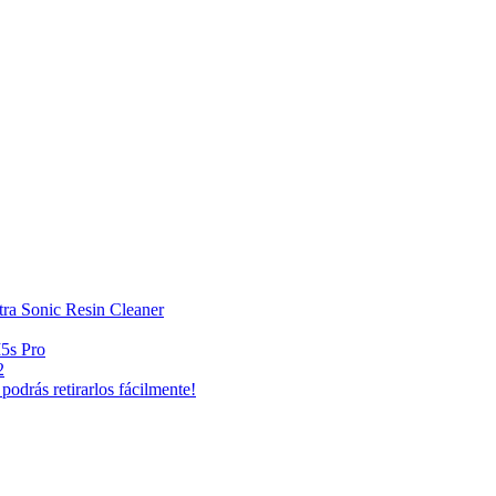
ra Sonic Resin Cleaner
5s Pro
2
odrás retirarlos fácilmente!