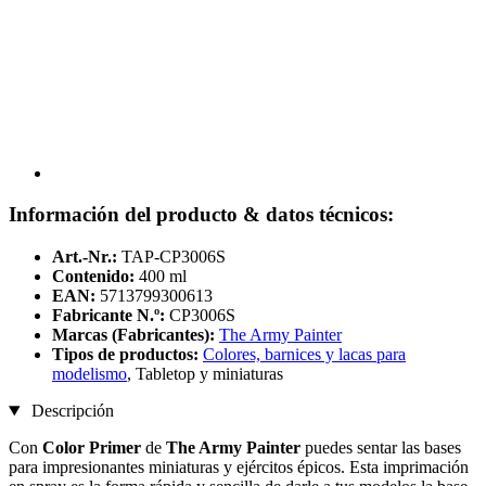
Información del producto & datos técnicos:
Art.-Nr.:
TAP-CP3006S
Contenido:
400 ml
EAN:
5713799300613
Fabricante N.º:
CP3006S
Marcas (Fabricantes):
The Army Painter
Tipos de productos:
Colores, barnices y lacas para
modelismo
, Tabletop y miniaturas
Descripción
Con
Color Primer
de
The Army Painter
puedes sentar las bases
para impresionantes miniaturas y ejércitos épicos. Esta imprimación