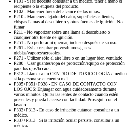
P101 - Si se necesita consultar a un médico, tener a mano el
recipiente o la etiqueta del producto.
P102 - Mantener fuera del alcance de los niños.
P210 - Mantener alejado del calor, superficies calientes,
chispas llamas al descubierto y otras fuentes de ignición. No
fumar
P211 - No vaporizar sobre una llama al descubierto o
cualquier otra fuente de ignición.
P251 - No perforar ni quemar, incluso después de su uso.
P261 - Evitar respirar polvos/humos/gases/
nieblas/vapores/aerosoles.
P271 - Utilizar sólo al aire libre o en un lugar bien ventilado.
P280 - Usar guantes/ropa de protección/equipo de protección
para los ojos/la cara.
P312 - Llamar a un CENTRO DE TOXICOLOGÍA / médico
si la persona se encuentra mal.
P305+P351+P338 - EN CASO DE CONTACTO CON
LOS OJOS: Enjuagar con agua cuidadosamente durante
varios minutos. Quitar las lentes de contacto cuando estén
presentes y pueda hacerse con facilidad. Proseguir con el
lavado.
P332+P313 - En caso de irritación cutánea: consultar a un
médico.
P337+P313 - Si la irritación ocular persiste, consultar a un
médico.