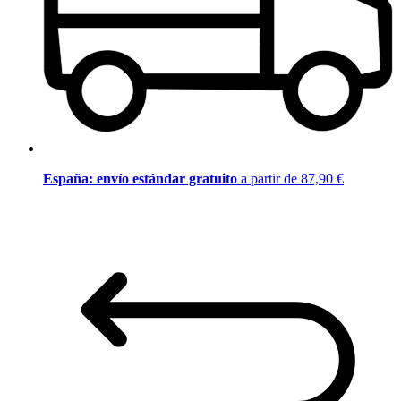
España: envío estándar gratuito
a partir de 87,90 €