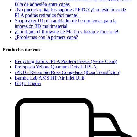
falta de adhesión entre capas
¿No puedes quitar los soportes PETG? ¡Con este truco de
PLA podrás retirarlos fácilmente!
Snapmaker U1: el cambiador de herramientas para la
impresión 3D multimaterial
¡Configura el firmware de Marlin y haz que funcione!
¿Problemas con la primera capa?
Productos nuevos:
Recycling Fabrik rPLA Pradera Fresca (Verde Claro)
Protopasta Yellow Quantum Dots HTPLA
rPETG Recambio Rosa Congelada (Rosa Translúcido)
Bambu Lab AMS HT Air Inlet Unit
BIQU Diaper