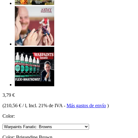
3,79 €
(
210,56 € / l
, Incl. 21% de IVA
-
Más gastos de envío
)
Color:
Color:
Brigandine Brown