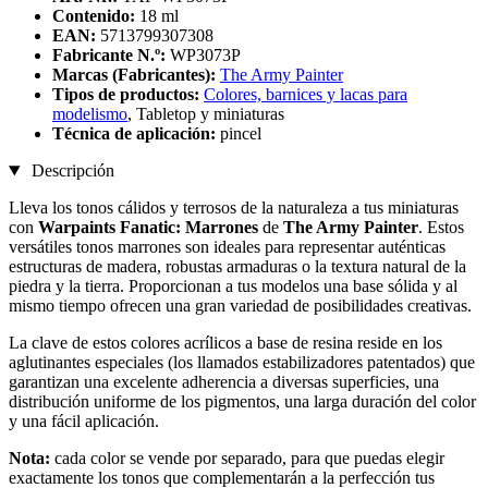
Contenido:
18 ml
EAN:
5713799307308
Fabricante N.º:
WP3073P
Marcas (Fabricantes):
The Army Painter
Tipos de productos:
Colores, barnices y lacas para
modelismo
, Tabletop y miniaturas
Técnica de aplicación:
pincel
Descripción
Lleva los tonos cálidos y terrosos de la naturaleza a tus miniaturas
con
Warpaints Fanatic: Marrones
de
The Army Painter
. Estos
versátiles tonos marrones son ideales para representar auténticas
estructuras de madera, robustas armaduras o la textura natural de la
piedra y la tierra. Proporcionan a tus modelos una base sólida y al
mismo tiempo ofrecen una gran variedad de posibilidades creativas.
La clave de estos colores acrílicos a base de resina reside en los
aglutinantes especiales (los llamados estabilizadores patentados) que
garantizan una excelente adherencia a diversas superficies, una
distribución uniforme de los pigmentos, una larga duración del color
y una fácil aplicación.
Nota:
cada color se vende por separado, para que puedas elegir
exactamente los tonos que complementarán a la perfección tus