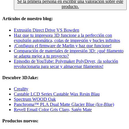
Sé la primera persona en escribir una valoración sobre este
producto.
Artículos de nuestro blog:
Extrusión Direct Drive VS Bowden
Haz que tu impresora 3D funcione a la perfección con
expulsión automática, colas de impresión y bucles infinitos
¡Configura el firmware de Marlin y haz que funcione!
Comparación de materiales de impresión 3D: ¿qué filamento
se adapta mejor a tu proyecto?
Episodio de YouTube: Polymaker PolyDryer, ¡la solución
revolucionaria para secar y almacenar filamentos!
Descubre 3DJake:
Creality
Castable LCD Series Castable Wax Resin Blau
Spectrum WOOD Oak
Panchroma™ PLA Dual Matte Glacier Blue (Ice-Blue)
Revell Email Color Gris Claro, Satén Mate
Productos nuevos: