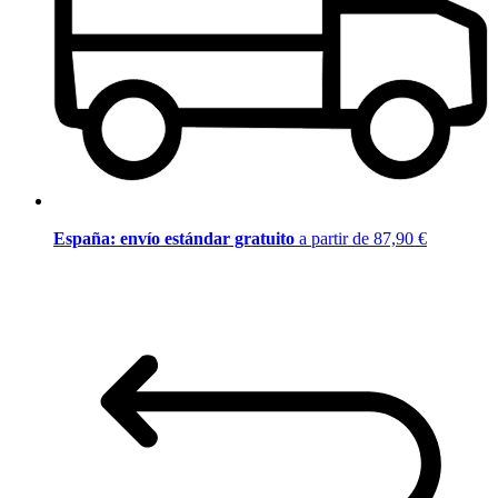
España: envío estándar gratuito
a partir de 87,90 €