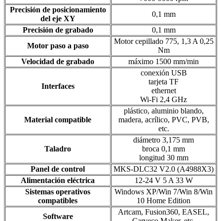
Precisión de posicionamiento
0,1 mm
del eje XY
Precisión de grabado
0,1 mm
Motor cepillado 775, 1,3 A 0,25
Motor paso a paso
Nm
Velocidad de grabado
máximo 1500 mm/min
conexión USB
tarjeta TF
Interfaces
ethernet
Wi-Fi 2,4 GHz
plástico, aluminio blando,
Material compatible
madera, acrílico, PVC, PVB,
etc.
diámetro 3,175 mm
Taladro
broca 0,1 mm
longitud 30 mm
Panel de control
MKS-DLC32 V2.0 (A4988X3)
Alimentación eléctrica
12-24 V 5 A 33 W
Sistemas operativos
Windows XP/Win 7/Win 8/Win
compatibles
10 Home Edition
Artcam, Fusion360, EASEL,
Software
Carveco Maker, etc.