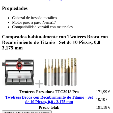
Propiedades
Cabezal de fresado metálico
Motor paso a paso Nema17
Compatibilidad versátil con materiales
Comprados habitualmente con Twotrees Broca con
Recubrimiento de Titanio - Set de 10 Piezas, 0,8 -
3,175 mm
Twotrees Fresadora TTC3018 Pro
171,99 €
Twotrees Broca con Recubrimiento de Titanio - Set
19,19 €
de 10 Piezas, 0,8 - 3,175 mm
Precio total:
191,18 €