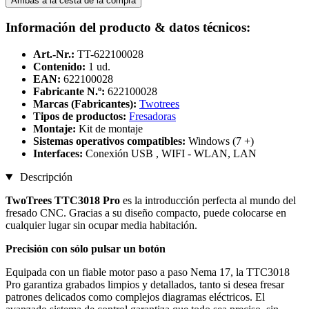
Ambas a la cesta de la compra
Información del producto & datos técnicos:
Art.-Nr.:
TT-622100028
Contenido:
1 ud.
EAN:
622100028
Fabricante N.º:
622100028
Marcas (Fabricantes):
Twotrees
Tipos de productos:
Fresadoras
Montaje:
Kit de montaje
Sistemas operativos compatibles:
Windows (7 +)
Interfaces:
Conexión USB , WIFI - WLAN, LAN
Descripción
TwoTrees TTC3018 Pro
es la introducción perfecta al mundo del
fresado CNC. Gracias a su diseño compacto, puede colocarse en
cualquier lugar sin ocupar media habitación.
Precisión con sólo pulsar un botón
Equipada con un fiable motor paso a paso Nema 17, la TTC3018
Pro garantiza grabados limpios y detallados, tanto si desea fresar
patrones delicados como complejos diagramas eléctricos. El