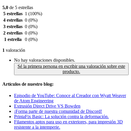
5,0
de 5 estrellas
5 estrellas
1
(100%)
4 estrellas
0
(0%)
3 estrellas
0
(0%)
2 estrellas
0
(0%)
1 estrella
0
(0%)
1
valoración
No hay valoraciones disponibles.
Sé la primera persona en escribir una valoración sobre este
producto.
Artículos de nuestro blog:
Episodio de YouTube: Conoce al Creador con Wyatt Weaver
de Atom Engineering
Extrusión Direct Drive VS Bowden
¡Forma parte de nuestra comunidad de Discord!
PrintaFix Basic: La solución contra la deformación.
Filamentos aptos para uso en exteriores, para impresión 3D
resistente a la intemperie.