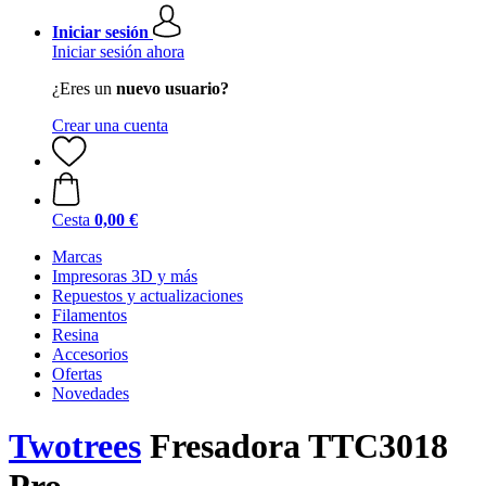
Iniciar sesión
Iniciar sesión ahora
¿Eres un
nuevo usuario?
Crear una cuenta
Cesta
0,00 €
Marcas
Impresoras 3D y más
Repuestos y actualizaciones
Filamentos
Resina
Accesorios
Ofertas
Novedades
Twotrees
Fresadora TTC3018