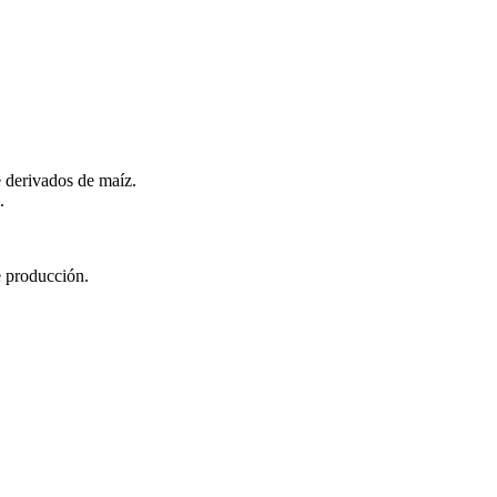
C
e derivados de maíz.
.
e producción.