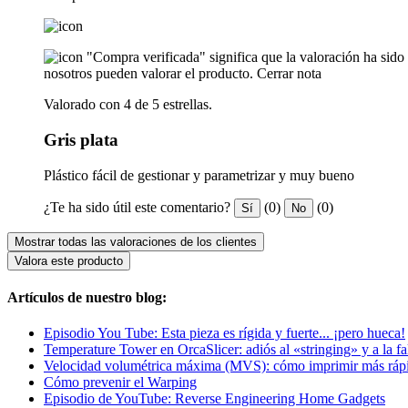
"Compra verificada" significa que la valoración ha sid
nosotros pueden valorar el producto.
Cerrar nota
Valorado con 4 de 5 estrellas.
Gris plata
Plástico fácil de gestionar y parametrizar y muy bueno
¿Te ha sido útil este comentario?
(0)
(0)
Sí
No
Mostrar todas las valoraciones de los clientes
Valora este producto
Artículos de nuestro blog:
Episodio You Tube: Esta pieza es rígida y fuerte... ¡pero hueca!
Temperature Tower en OrcaSlicer: adiós al «stringing» y a la fa
Velocidad volumétrica máxima (MVS): cómo imprimir más rápi
Cómo prevenir el Warping
Episodio de YouTube: Reverse Engineering Home Gadgets