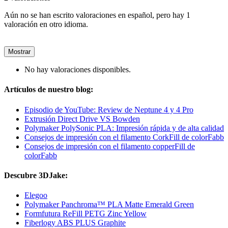
Aún no se han escrito valoraciones en español, pero hay 1
valoración en otro idioma.
Mostrar
No hay valoraciones disponibles.
Artículos de nuestro blog:
Episodio de YouTube: Review de Neptune 4 y 4 Pro
Extrusión Direct Drive VS Bowden
Polymaker PolySonic PLA: Impresión rápida y de alta calidad
Consejos de impresión con el filamento CorkFill de colorFabb
Consejos de impresión con el filamento copperFill de
colorFabb
Descubre 3DJake:
Elegoo
Polymaker Panchroma™ PLA Matte Emerald Green
Formfutura ReFill PETG Zinc Yellow
Fiberlogy ABS PLUS Graphite