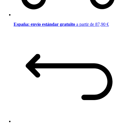
España: envío estándar gratuito
a partir de 87,90 €