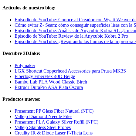
Artículos de nuestro blog:
Episodio de YouTube: Conoce al Creador con Wyatt Weaver d
Cómo evitar Z- Seam: cómo conseguir superficies lisas con la 
Episodio de YouTube: Análisis de Anycubic Kobra S1. ¿Un c
Episodio de YouTube: Review de la Anycubic Kobra 2 Pro
Episodio de YouTube: ¿Respirando los humos de la impresora
Descubre 3DJake:
Polymaker
LGX Shortcut Copperhead Accessories para Prusa MK3S
Fiberlogy FiberFlex 40D Beige
Bambu Lab PLA Wood Classic Birch
Extrudr DuraPro ASA Plata Oscura
Productos nuevos:
Prusament PP Glass Fiber Natural (NFC)
Vallejo Diamond Needle Files
Prusament PLA Galaxy Silver Refill (NFC)
Vallejo Stainless Steel Probes
Creality IR & Diode Laser F-Theta Lens