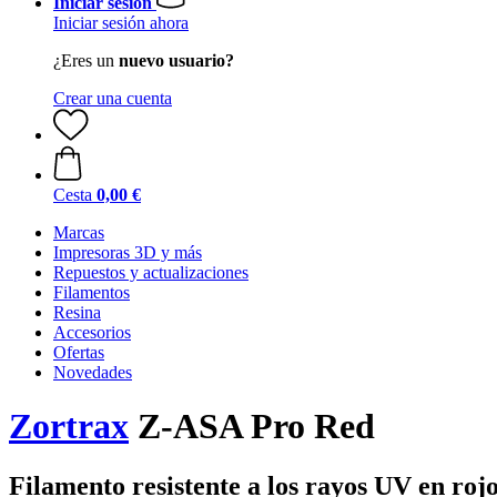
Iniciar sesión
Iniciar sesión ahora
¿Eres un
nuevo usuario?
Crear una cuenta
Cesta
0,00 €
Marcas
Impresoras 3D y más
Repuestos y actualizaciones
Filamentos
Resina
Accesorios
Ofertas
Novedades
Zortrax
Z-ASA Pro Red
Filamento resistente a los rayos UV en roj