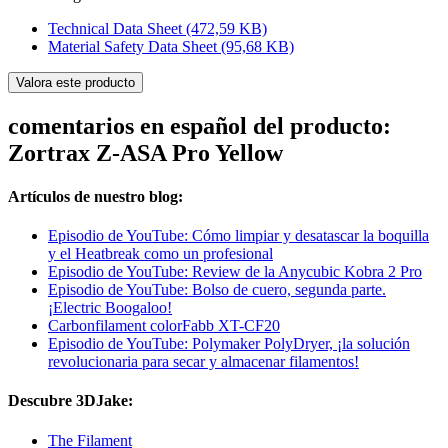
Technical Data Sheet
(472,59 KB)
Material Safety Data Sheet
(95,68 KB)
Valora este producto
comentarios en español del producto:
Zortrax Z-ASA Pro Yellow
Artículos de nuestro blog:
Episodio de YouTube: Cómo limpiar y desatascar la boquilla
y el Heatbreak como un profesional
Episodio de YouTube: Review de la Anycubic Kobra 2 Pro
Episodio de YouTube: Bolso de cuero, segunda parte.
¡Electric Boogaloo!
Carbonfilament colorFabb XT-CF20
Episodio de YouTube: Polymaker PolyDryer, ¡la solución
revolucionaria para secar y almacenar filamentos!
Descubre 3DJake:
The Filament