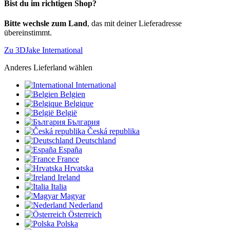
Bist du im richtigen Shop?
Bitte wechsle zum Land
, das mit deiner Lieferadresse
übereinstimmt.
Zu 3DJake International
Anderes Lieferland wählen
International
Belgien
Belgique
België
България
Česká republika
Deutschland
España
France
Hrvatska
Ireland
Italia
Magyar
Nederland
Österreich
Polska