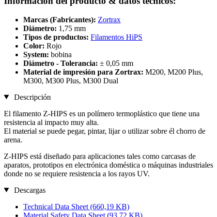
Información del producto & datos técnicos:
Marcas (Fabricantes):
Zortrax
Diámetro:
1,75 mm
Tipos de productos:
Filamentos HiPS
Color:
Rojo
System:
bobina
Diámetro - Tolerancia:
± 0,05 mm
Material de impresión para Zortrax:
M200, M200 Plus,
M300, M300 Plus, M300 Dual
Descripción
El filamento Z-HIPS es un polímero termoplástico que tiene una
resistencia al impacto muy alta.
El material se puede pegar, pintar, lijar o utilizar sobre él chorro de
arena.
Z-HIPS está diseñado para aplicaciones tales como carcasas de
aparatos, prototipos en electrónica doméstica o máquinas industriales
donde no se requiere resistencia a los rayos UV.
Descargas
Technical Data Sheet
(660,19 KB)
Material Safety Data Sheet
(93,72 KB)