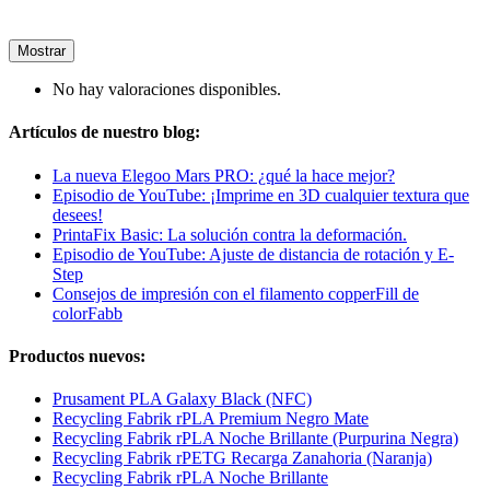
Mostrar
No hay valoraciones disponibles.
Artículos de nuestro blog:
La nueva Elegoo Mars PRO: ¿qué la hace mejor?
Episodio de YouTube: ¡Imprime en 3D cualquier textura que
desees!
PrintaFix Basic: La solución contra la deformación.
Episodio de YouTube: Ajuste de distancia de rotación y E-
Step
Consejos de impresión con el filamento copperFill de
colorFabb
Productos nuevos:
Prusament PLA Galaxy Black (NFC)
Recycling Fabrik rPLA Premium Negro Mate
Recycling Fabrik rPLA Noche Brillante (Purpurina Negra)
Recycling Fabrik rPETG Recarga Zanahoria (Naranja)
Recycling Fabrik rPLA Noche Brillante