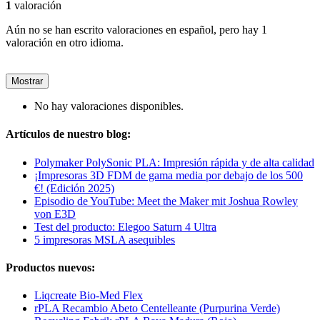
1
valoración
Aún no se han escrito valoraciones en español, pero hay 1
valoración en otro idioma.
Mostrar
No hay valoraciones disponibles.
Artículos de nuestro blog:
Polymaker PolySonic PLA: Impresión rápida y de alta calidad
¡Impresoras 3D FDM de gama media por debajo de los 500
€! (Edición 2025)
Episodio de YouTube: Meet the Maker mit Joshua Rowley
von E3D
Test del producto: Elegoo Saturn 4 Ultra
5 impresoras MSLA asequibles
Productos nuevos:
Liqcreate Bio-Med Flex
rPLA Recambio Abeto Centelleante (Purpurina Verde)