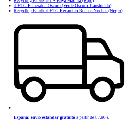
Recycling Fabrik rPLA Baya Madura (Rojo)
rPETG Esmeralda Oscuro (Verde Oscuro Translúcido)
Recycling Fabrik rPETG Recambio Buenas Noches (Negro)
España: envío estándar gratuito
a partir de 87,90 €