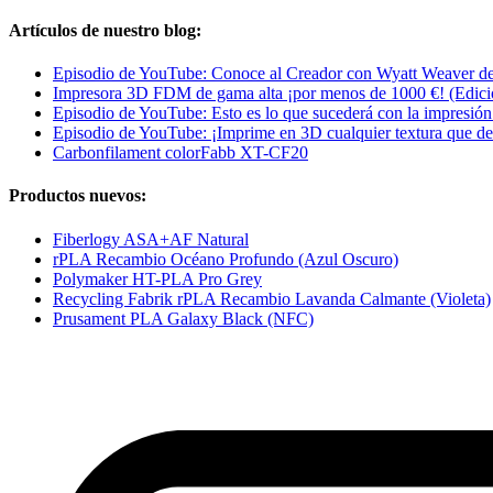
Artículos de nuestro blog:
Episodio de YouTube: Conoce al Creador con Wyatt Weaver d
Impresora 3D FDM de gama alta ¡por menos de 1000 €! (Edici
Episodio de YouTube: Esto es lo que sucederá con la impresió
Episodio de YouTube: ¡Imprime en 3D cualquier textura que de
Carbonfilament colorFabb XT-CF20
Productos nuevos:
Fiberlogy ASA+AF Natural
rPLA Recambio Océano Profundo (Azul Oscuro)
Polymaker HT-PLA Pro Grey
Recycling Fabrik rPLA Recambio Lavanda Calmante (Violeta)
Prusament PLA Galaxy Black (NFC)