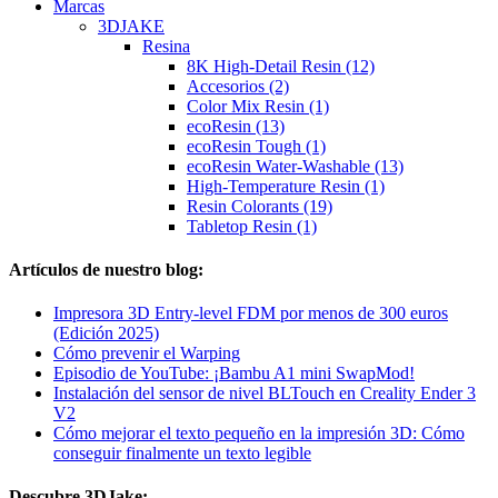
Marcas
3DJAKE
Resina
8K High-Detail Resin (12)
Accesorios (2)
Color Mix Resin (1)
ecoResin (13)
ecoResin Tough (1)
ecoResin Water-Washable (13)
High-Temperature Resin (1)
Resin Colorants (19)
Tabletop Resin (1)
Artículos de nuestro blog:
Impresora 3D Entry-level FDM por menos de 300 euros
(Edición 2025)
Cómo prevenir el Warping
Episodio de YouTube: ¡Bambu A1 mini SwapMod!
Instalación del sensor de nivel BLTouch en Creality Ender 3
V2
Cómo mejorar el texto pequeño en la impresión 3D: Cómo
conseguir finalmente un texto legible
Descubre 3DJake: