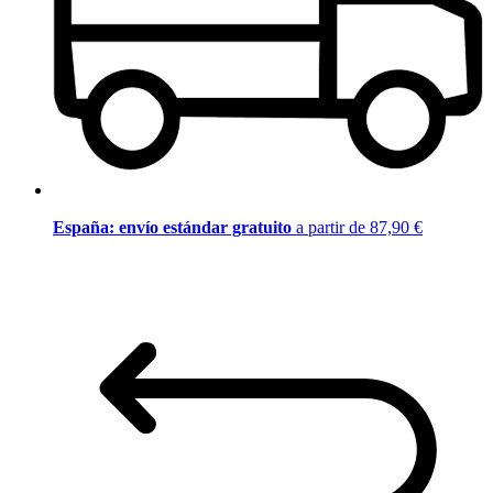
España: envío estándar gratuito
a partir de 87,90 €