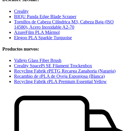
Creality
BIQU Panda Edge Blade Scraper
Tornillos de Cabeza Cilíndrica M3, Cabeza Baja (ISO
14580), Acero Inoxidable A2-70
AzureFilm PLA Mármol
Elegoo PLA Sparkle Turquoise
Productos nuevos:
Vallejo Glass Fiber Brush
Creality SpacePi SE Filament Trockenbox
Recycling Fabrik rPETG Recarga Zanahoria (Naranja)
Recambio de rPLA de Oveja Esponjosa (Blanca)
Recycling Fabrik rPLA Premium Essential Yellow