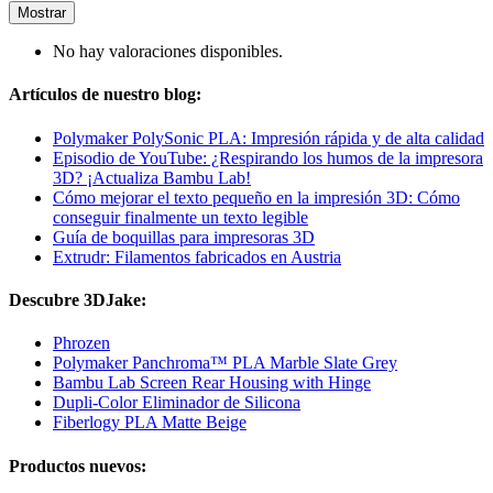
Mostrar
No hay valoraciones disponibles.
Artículos de nuestro blog:
Polymaker PolySonic PLA: Impresión rápida y de alta calidad
Episodio de YouTube: ¿Respirando los humos de la impresora
3D? ¡Actualiza Bambu Lab!
Cómo mejorar el texto pequeño en la impresión 3D: Cómo
conseguir finalmente un texto legible
Guía de boquillas para impresoras 3D
Extrudr: Filamentos fabricados en Austria
Descubre 3DJake:
Phrozen
Polymaker Panchroma™ PLA Marble Slate Grey
Bambu Lab Screen Rear Housing with Hinge
Dupli-Color Eliminador de Silicona
Fiberlogy PLA Matte Beige
Productos nuevos: