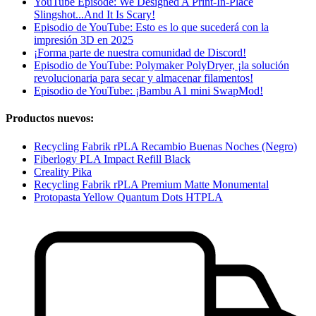
YouTube Episode: We Designed A Print-In-Place
Slingshot...And It Is Scary!
Episodio de YouTube: Esto es lo que sucederá con la
impresión 3D en 2025
¡Forma parte de nuestra comunidad de Discord!
Episodio de YouTube: Polymaker PolyDryer, ¡la solución
revolucionaria para secar y almacenar filamentos!
Episodio de YouTube: ¡Bambu A1 mini SwapMod!
Productos nuevos:
Recycling Fabrik rPLA Recambio Buenas Noches (Negro)
Fiberlogy PLA Impact Refill Black
Creality Pika
Recycling Fabrik rPLA Premium Matte Monumental
Protopasta Yellow Quantum Dots HTPLA