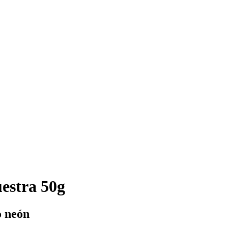
estra 50g
o neón