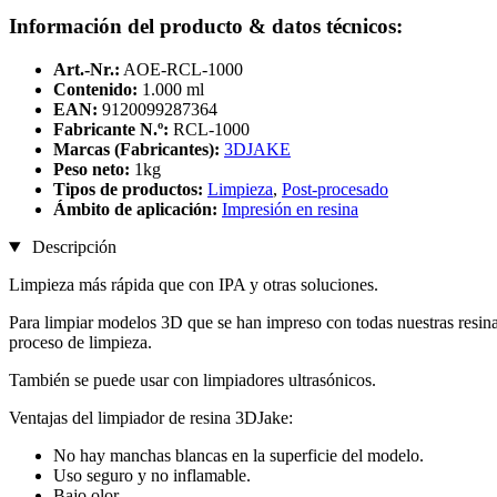
Información del producto & datos técnicos:
Art.-Nr.:
AOE-RCL-1000
Contenido:
1.000 ml
EAN:
9120099287364
Fabricante N.º:
RCL-1000
Marcas (Fabricantes):
3DJAKE
Peso neto:
1kg
Tipos de productos:
Limpieza
,
Post-procesado
Ámbito de aplicación:
Impresión en resina
Descripción
Limpieza más rápida que con IPA y otras soluciones.
Para limpiar modelos 3D que se han impreso con todas nuestras resinas.
proceso de limpieza.
También se puede usar con limpiadores ultrasónicos.
Ventajas del limpiador de resina 3DJake:
No hay manchas blancas en la superficie del modelo.
Uso seguro y no inflamable.
Bajo olor.