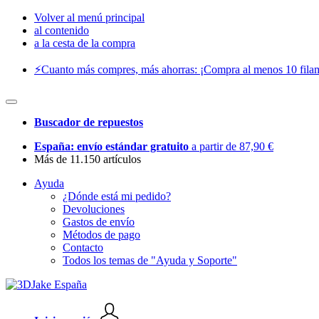
Volver al menú principal
al contenido
a la cesta de la compra
⚡️Cuanto más compres, más ahorras: ¡Compra al menos 10 filam
Buscador de repuestos
España: envío estándar gratuito
a partir de 87,90 €
Más de 11.150 artículos
Ayuda
¿Dónde está mi pedido?
Devoluciones
Gastos de envío
Métodos de pago
Contacto
Todos los temas de "Ayuda y Soporte"