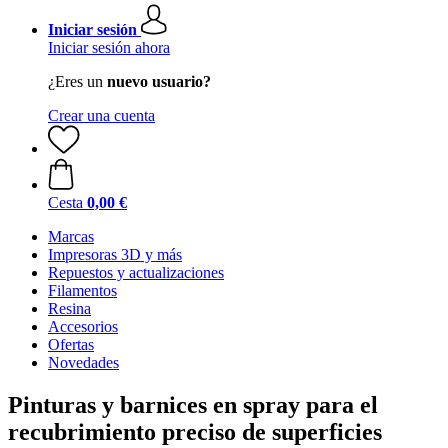
Iniciar sesión
Iniciar sesión ahora
¿Eres un
nuevo usuario?
Crear una cuenta
Cesta
0,00 €
Marcas
Impresoras 3D y más
Repuestos y actualizaciones
Filamentos
Resina
Accesorios
Ofertas
Novedades
Pinturas y barnices en spray para el
recubrimiento preciso de superficies