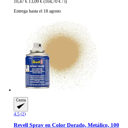
10,47 €
13,09 €
(104,70 € / l)
Entrega hasta el 18 agosto
Cesta
4.5 (2)
Revell
Spray en Color Dorado, Metálico, 100