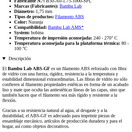
Fabricante N.º:
B50-A0-1.75-1000-SPL
Marcas (Fabricantes):
Bambu Lab
Diámetro:
1,75 mm
Tipos de productos:
Filamento ABS
Color:
Naranja
Compatibilidad:
Bambu Lab AMS*
System:
bobina
Temperatura de impresión aconsejada:
240 - 270° C
Temperatura aconsejada para la plataforma térmica:
80 -
100 °C
Descripción
El
Bambu Lab ABS-GF
es un filamento ABS reforzado con fibra
de vidrio con una fuerza, rigidez, resistencia a la temperatura y
estabilidad dimensional extraordinarias. Las fibras de vidrio no sólo
confieren al filamento propiedades estéticas en forma de un acabado
liso y mate que oculta las antiestéticas líneas de las capas, sino que
también hacen que el filamento sea más rígido y resistente a la
flexión.
Gracias a su resistencia natural al agua, al desgaste y a la
durabilidad, el ABS-GF es adecuado para imprimir piezas de
ensamblaje mecánico, artículos de producción duradera y para el
hogar, así como objetos decorativos.