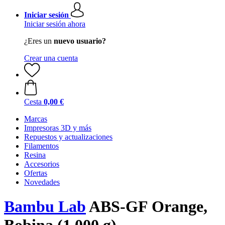
Iniciar sesión
Iniciar sesión ahora
¿Eres un
nuevo usuario?
Crear una cuenta
Cesta
0,00 €
Marcas
Impresoras 3D y más
Repuestos y actualizaciones
Filamentos
Resina
Accesorios
Ofertas
Novedades
Bambu Lab
ABS-GF Orange,