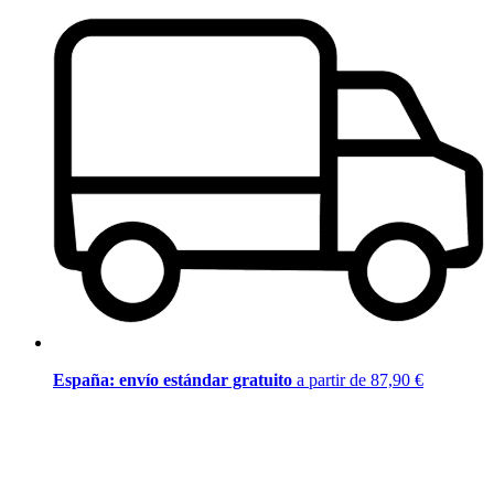
España: envío estándar gratuito
a partir de 87,90 €