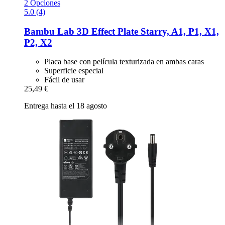
2 Opciones
5.0 (4)
Bambu Lab
3D Effect Plate Starry, A1, P1, X1,
P2, X2
Placa base con película texturizada en ambas caras
Superficie especial
Fácil de usar
25,49 €
Entrega hasta el 18 agosto