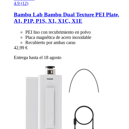
4.9 (12)
Bambu Lab
Bambu Dual Texture PEI Plate,
A1, P1P, P1S, X1, X1C, X1E
PEI liso con recubrimiento en polvo
Placa magnética de acero inoxidable
Recubierto por ambas caras
42,99 €
Entrega hasta el 18 agosto