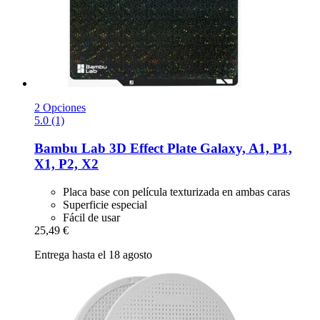
2 Opciones
5.0 (1)
Bambu Lab
3D Effect Plate Galaxy, A1, P1,
X1, P2, X2
Placa base con película texturizada en ambas caras
Superficie especial
Fácil de usar
25,49 €
Entrega hasta el 18 agosto