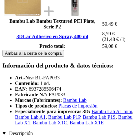
Bambu Lab Bambu Textured PEI Plate,
50,49 €
Serie P2
8,59 €
3DLac Adhesivo en Spray, 400 ml
(21,48 € / l)
Precio total:
59,08 €
Ambas a la cesta de la compra
Información del producto & datos técnicos:
Art.-Nr.:
BL-FAP033
Contenido:
1 ud.
EAN:
6937285506474
Fabricante N.º:
FAP033
Marcas (Fabricantes):
Bambu Lab
Tipos de productos:
Placas de impresión
Especialmente para impresoras 3D:
Bambu Lab A1 mini
,
Bambu Lab A1
,
Bambu Lab P1P
,
Bambu Lab P1S
,
Bambu
Lab X1
,
Bambu Lab X1C
,
Bambu Lab X1E
Descripción