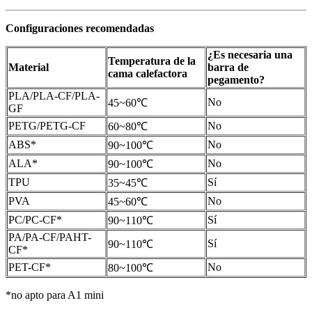
Configuraciones recomendadas
¿Es necesaria una
Temperatura de la
Material
barra de
cama calefactora
pegamento?
PLA/PLA-CF/PLA-
No
45~60℃
GF
PETG/PETG-CF
No
60~80℃
ABS*
No
90~100℃
ALA*
No
90~100℃
TPU
Sí
35~45℃
PVA
No
45~60℃
PC/PC-CF*
Sí
90~110℃
PA/PA-CF/PAHT-
Sí
90~110℃
CF*
PET-CF*
No
80~100℃
*no apto para A1 mini