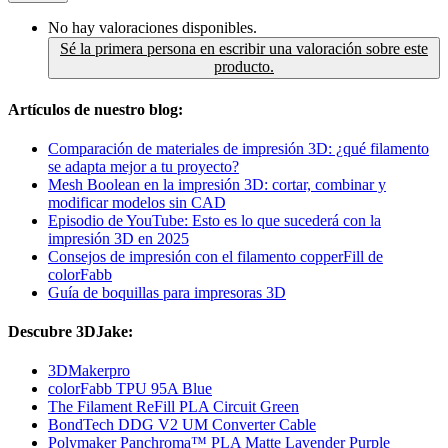
No hay valoraciones disponibles.
Sé la primera persona en escribir una valoración sobre este
producto.
Artículos de nuestro blog:
Comparación de materiales de impresión 3D: ¿qué filamento
se adapta mejor a tu proyecto?
Mesh Boolean en la impresión 3D: cortar, combinar y
modificar modelos sin CAD
Episodio de YouTube: Esto es lo que sucederá con la
impresión 3D en 2025
Consejos de impresión con el filamento copperFill de
colorFabb
Guía de boquillas para impresoras 3D
Descubre 3DJake:
3DMakerpro
colorFabb TPU 95A Blue
The Filament ReFill PLA Circuit Green
BondTech DDG V2 UM Converter Cable
Polymaker Panchroma™ PLA Matte Lavender Purple