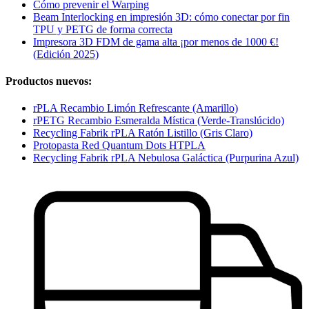
Cómo prevenir el Warping
Beam Interlocking en impresión 3D: cómo conectar por fin
TPU y PETG de forma correcta
Impresora 3D FDM de gama alta ¡por menos de 1000 €!
(Edición 2025)
Productos nuevos:
rPLA Recambio Limón Refrescante (Amarillo)
rPETG Recambio Esmeralda Mística (Verde-Translúcido)
Recycling Fabrik rPLA Ratón Listillo (Gris Claro)
Protopasta Red Quantum Dots HTPLA
Recycling Fabrik rPLA Nebulosa Galáctica (Purpurina Azul)