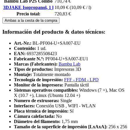
Bambu Lab P2S Combo
710,74 €
3DJAKE Isopropanol, 1 l
10,09 €
(10,09 € / l)
Precio total:
720,83 €
Ambas a la cesta de la compra
Información del producto & datos técnicos:
Art.-Nr.:
BL-PF004-U+SA007-EU
Contenido:
1 ud.
EAN:
6937285508423
Fabricante N.º:
PF004-U+SA007-EU1
Marcas (Fabricantes):
Bambu Lab
Tipos de productos:
Impresoras 3D
Montaje:
Totalmente montado
Tecnología de impresión:
FFF - FDM - LPD
Monitor de la impresora:
Pantalla táctil
Sistemas operativos compatibles:
Windows (7 +), Mac OS
X (10.7 +), Linux (Ubuntu 12.04 +)
Numero de extrusoras:
Single
Interfaces:
Conexión USB , WIFI - WLAN
Placa térmica de impresión:
Sí
Cámara calefactada:
No
Diámetro del filamento:
1,75 mm
Tamaño de la superficie de impresión [LxAxA]:
256 x 256