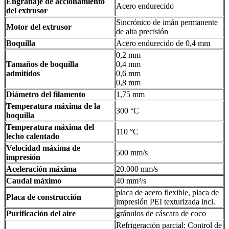
Engranaje de accionamiento
Acero endurecido
del extrusor
Sincrónico de imán permanente
Motor del extrusor
de alta precisión
Boquilla
Acero endurecido de 0,4 mm
0,2 mm
Tamaños de boquilla
0,4 mm
admitidos
0,6 mm
0,8 mm
Diámetro del filamento
1,75 mm
Temperatura máxima de la
300 °C
boquilla
Temperatura máxima del
110 °C
lecho calentado
Velocidad máxima de
500 mm/s
impresión
Aceleración máxima
20.000 mm/s
Caudal máximo
40 mm³/s
placa de acero flexible, placa de
Placa de construcción
impresión PEI texturizada incl.
Purificación del aire
gránulos de cáscara de coco
Refrigeración parcial: Control de