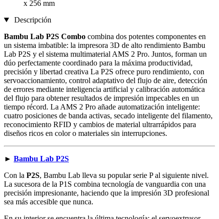
x 256 mm
Descripción
Bambu Lab P2S Combo
combina dos potentes componentes en
un sistema imbatible: la impresora 3D de alto rendimiento Bambu
Lab P2S y el sistema multimaterial AMS 2 Pro. Juntos, forman un
dúo perfectamente coordinado para la máxima productividad,
precisión y libertad creativa La P2S ofrece puro rendimiento, con
servoaccionamiento, control adaptativo del flujo de aire, detección
de errores mediante inteligencia artificial y calibración automática
del flujo para obtener resultados de impresión impecables en un
tiempo récord. La AMS 2 Pro añade automatización inteligente:
cuatro posiciones de banda activas, secado inteligente del filamento,
reconocimiento RFID y cambios de material ultrarrápidos para
diseños ricos en color o materiales sin interrupciones.
►
Bambu Lab P2S
Con la
P2S
, Bambu Lab lleva su popular serie P al siguiente nivel.
La sucesora de la P1S combina tecnología de vanguardia con una
precisión impresionante, haciendo que la impresión 3D profesional
sea más accesible que nunca.
En su interior se encuentra la última tecnología: el servoextrusor