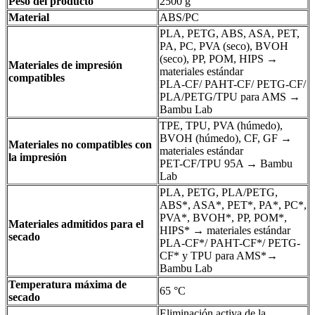
Peso del producto
2500 g
Material
ABS/PC
PLA, PETG, ABS, ASA, PET,
PA, PC, PVA (seco), BVOH
(seco), PP, POM, HIPS →
Materiales de impresión
materiales estándar
compatibles
PLA-CF/ PAHT-CF/ PETG-CF/
PLA/PETG/TPU para AMS →
Bambu Lab
TPE, TPU, PVA (húmedo),
BVOH (húmedo), CF, GF →
Materiales no compatibles con
materiales estándar
la impresión
PET-CF/TPU 95A → Bambu
Lab
PLA, PETG, PLA/PETG,
ABS*, ASA*, PET*, PA*, PC*,
PVA*, BVOH*, PP, POM*,
Materiales admitidos para el
HIPS* → materiales estándar
secado
PLA-CF*/ PAHT-CF*/ PETG-
CF* y TPU para AMS*→
Bambu Lab
Temperatura máxima de
65 °C
secado
Eliminación activa de la