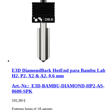
E3D
DiamondBack HotEnd para Bambu Lab
H2, P2, X2 & A2, 0,6 mm
Art.-Nr.: E3D-BAMBU-DIAMOND-HP2-AS-
0600-SPK
191,99 €
Entrega hasta el 18 agosto