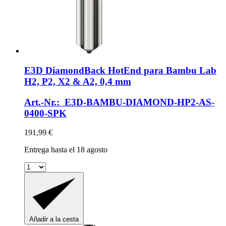
E3D
DiamondBack HotEnd para Bambu Lab
H2, P2, X2 & A2, 0,4 mm
Art.-Nr.: E3D-BAMBU-DIAMOND-HP2-AS-
0400-SPK
191,99 €
Entrega hasta el 18 agosto
Añadir a la cesta