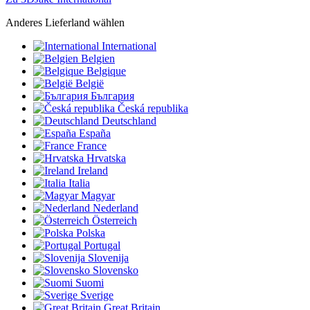
Anderes Lieferland wählen
International
Belgien
Belgique
België
България
Česká republika
Deutschland
España
France
Hrvatska
Ireland
Italia
Magyar
Nederland
Österreich
Polska
Portugal
Slovenija
Slovensko
Suomi
Sverige
Great Britain