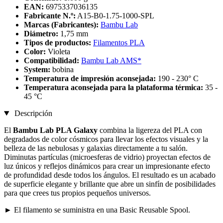
EAN:
6975337036135
Fabricante N.º:
A15-B0-1.75-1000-SPL
Marcas (Fabricantes):
Bambu Lab
Diámetro:
1,75 mm
Tipos de productos:
Filamentos PLA
Color:
Violeta
Compatibilidad:
Bambu Lab AMS*
System:
bobina
Temperatura de impresión aconsejada:
190 - 230° C
Temperatura aconsejada para la plataforma térmica:
35 -
45 °C
Descripción
El
Bambu Lab PLA Galaxy
combina la ligereza del PLA con
degradados de color cósmicos para llevar los efectos visuales y la
belleza de las nebulosas y galaxias directamente a tu salón.
Diminutas partículas (microesferas de vidrio) proyectan efectos de
luz únicos y reflejos dinámicos para crear un impresionante efecto
de profundidad desde todos los ángulos. El resultado es un acabado
de superficie elegante y brillante que abre un sinfín de posibilidades
para que crees tus propios pequeños universos.
► El filamento se suministra en una Basic Reusable Spool.