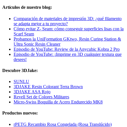
Artículos de nuestro blog:
Comparación de materiales de impresión 3D: ¿qué filamento
se adapta mejor a tu proyecto?
Cómo evitar Z- Seam: cómo conseguir superficies lisas con la
Scarf Seam
Probamos la UniFormation GKtwo, Resin Curing Station &
Ultra Sonic Resin Cleaner
Episodio de YouTube: Review de la Anycubic Kobra 2 Pro
Episodio de YouTube: ¡Imprime en 3D cualquier textura que
desees!
Descubre 3DJake:
SUNLU
3DJAKE Resin Colorant Terra Brown
3DJAKE ASA Rojo
Revell Set de Colores Militares
Micro-Swiss Boquilla de Acero Endurecido MK8
Productos nuevos:
rPETG Recambio Rosa Congelada (Rosa Translúcido)