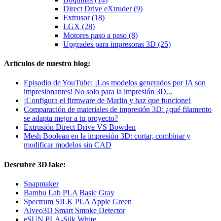
Direct Drive eXtruder (9)
Extrusor (18)
LGX (28)
Motores paso a paso (8)
Upgrades para impresoras 3D (25)
Artículos de nuestro blog:
Episodio de YouTube: ¡Los modelos generados por IA son
impresionantes! No solo para la impresión 3D...
¡Configura el firmware de Marlin y haz que funcione!
Comparación de materiales de impresión 3D: ¿qué filamento
se adapta mejor a tu proyecto?
Extrusión Direct Drive VS Bowden
Mesh Boolean en la impresión 3D: cortar, combinar y
modificar modelos sin CAD
Descubre 3DJake:
Snapmaker
Bambu Lab PLA Basic Gray
Spectrum SILK PLA Apple Green
Alveo3D Smart Smoke Detector
eSUN PLA-Silk White