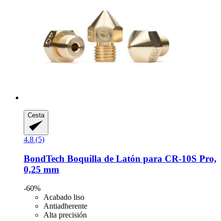
Cesta
4.8 (5)
BondTech
Boquilla de Latón para CR-​10S Pro,
0,25 mm
-60%
Acabado liso
Antiadherente
Alta precisión