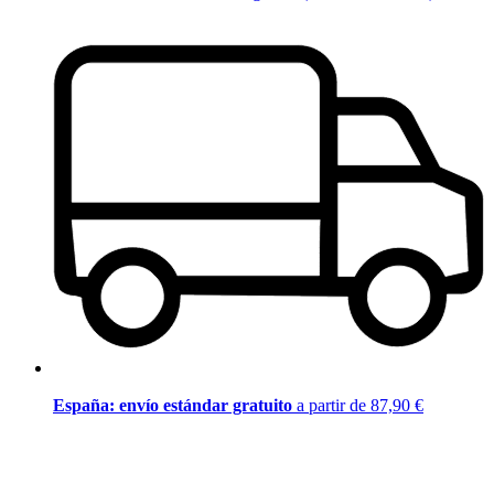
España: envío estándar gratuito
a partir de 87,90 €