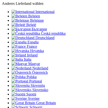
Anderes Lieferland wählen
International
Belgien
Belgique
België
България
Česká republika
Deutschland
España
France
Hrvatska
Ireland
Italia
Magyar
Nederland
Österreich
Polska
Portugal
Slovenija
Slovensko
Suomi
Sverige
Great Britain
Schweiz