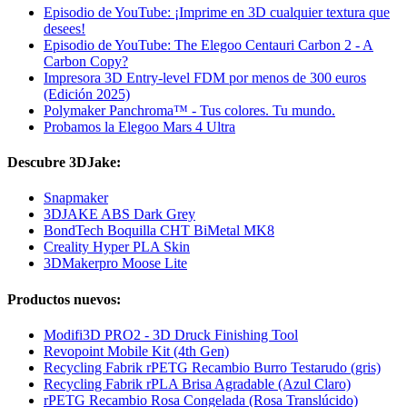
Episodio de YouTube: ¡Imprime en 3D cualquier textura que
desees!
Episodio de YouTube: The Elegoo Centauri Carbon 2 - A
Carbon Copy?
Impresora 3D Entry-level FDM por menos de 300 euros
(Edición 2025)
Polymaker Panchroma™ - Tus colores. Tu mundo.
Probamos la Elegoo Mars 4 Ultra
Descubre 3DJake:
Snapmaker
3DJAKE ABS Dark Grey
BondTech Boquilla CHT BiMetal MK8
Creality Hyper PLA Skin
3DMakerpro Moose Lite
Productos nuevos:
Modifi3D PRO2 - 3D Druck Finishing Tool
Revopoint Mobile Kit (4th Gen)
Recycling Fabrik rPETG Recambio Burro Testarudo (gris)
Recycling Fabrik rPLA Brisa Agradable (Azul Claro)
rPETG Recambio Rosa Congelada (Rosa Translúcido)