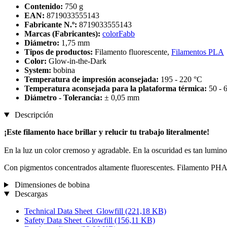
Contenido:
750 g
EAN:
8719033555143
Fabricante N.º:
8719033555143
Marcas (Fabricantes):
colorFabb
Diámetro:
1,75 mm
Tipos de productos:
Filamento fluorescente,
Filamentos PLA
Color:
Glow-in-the-Dark
System:
bobina
Temperatura de impresión aconsejada:
195 - 220 °C
Temperatura aconsejada para la plataforma térmica:
50 - 
Diámetro - Tolerancia:
± 0,05 mm
Descripción
¡Este filamento hace brillar y relucir tu trabajo literalmente!
En la luz un color cremoso y agradable. En la oscuridad es tan lumino
Con pigmentos concentrados altamente fluorescentes. Filamento PHA
Dimensiones de bobina
Descargas
Technical Data Sheet_Glowfill
(221,18 KB)
Safety Data Sheet_Glowfill
(156,11 KB)