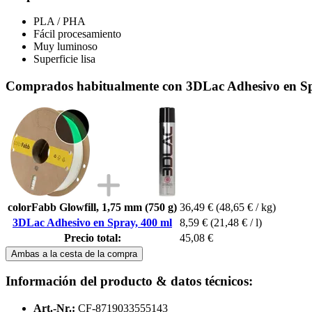
PLA / PHA
Fácil procesamiento
Muy luminoso
Superficie lisa
Comprados habitualmente con 3DLac Adhesivo en Sp
colorFabb Glowfill, 1,75 mm (750 g)
36,49 €
(48,65 € / kg)
3DLac Adhesivo en Spray, 400 ml
8,59 €
(21,48 € / l)
Precio total:
45,08 €
Ambas a la cesta de la compra
Información del producto & datos técnicos:
Art.-Nr.:
CF-8719033555143