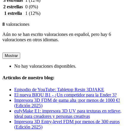
3 estrellas
1
(12%)
2 estrellas
0
(0%)
1 estrella
1
(12%)
8
valoraciones
Aún no se han escrito valoraciones en español, pero hay 6
valoraciones en otros idiomas.
Mostrar
No hay valoraciones disponibles.
Artículos de nuestro blog:
Episodio de YouTube: Tabletop Resin 3DJAKE
El nueva BIQU B1 - ¿Un competidor para la Ender 3?
Impresora 3D FDM de gama alta ¡por menos de 1000 €!
(Edición 2025)
eufyMake E1: impresora 3D UV para texturas en relieve,
ideal para creadores y personas creativas
Impresora 3D Entry-level FDM por menos de 300 euros
(Edición 2025)