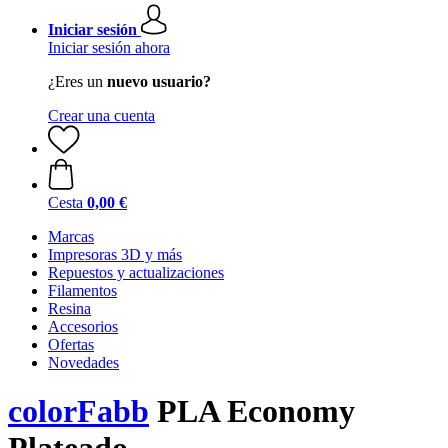
Iniciar sesión
Iniciar sesión ahora
¿Eres un
nuevo usuario?
Crear una cuenta
Cesta
0,00 €
Marcas
Impresoras 3D y más
Repuestos y actualizaciones
Filamentos
Resina
Accesorios
Ofertas
Novedades
colorFabb
PLA Economy