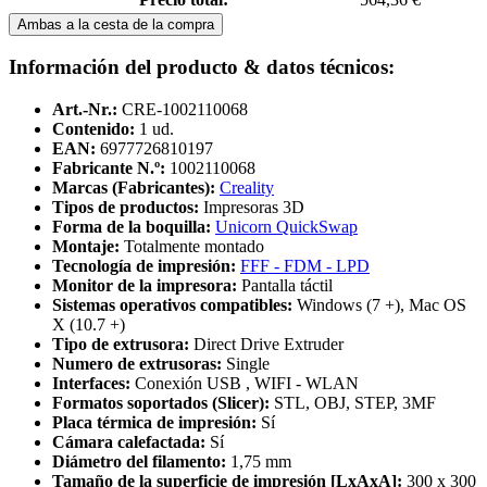
Ambas a la cesta de la compra
Información del producto & datos técnicos:
Art.-Nr.:
CRE-1002110068
Contenido:
1 ud.
EAN:
6977726810197
Fabricante N.º:
1002110068
Marcas (Fabricantes):
Creality
Tipos de productos:
Impresoras 3D
Forma de la boquilla:
Unicorn QuickSwap
Montaje:
Totalmente montado
Tecnología de impresión:
FFF - FDM - LPD
Monitor de la impresora:
Pantalla táctil
Sistemas operativos compatibles:
Windows (7 +), Mac OS
X (10.7 +)
Tipo de extrusora:
Direct Drive Extruder
Numero de extrusoras:
Single
Interfaces:
Conexión USB , WIFI - WLAN
Formatos soportados (Slicer):
STL, OBJ, STEP, 3MF
Placa térmica de impresión:
Sí
Cámara calefactada:
Sí
Diámetro del filamento:
1,75 mm
Tamaño de la superficie de impresión [LxAxA]:
300 x 300