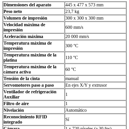
Dimensiones del aparato
445 x 477 x 573 mm
Peso neto
23,7 kg
Volumen de impresión
300 x 300 x 300 mm
Velocidad máxima de
600 mm/s
impresión
Aceleración máxima
20 000 mm/s
Temperatura máxima de
300 °C
impresión
Temperatura máxima de la
110 °C
platina
Temperatura máxima de la
60 °C
cámara activa
Tensión de la cinta
manual
Servomotores paso a paso
En ejes X/Y y extrusor
Ventilador de refrigeración
1
Auxiliar
Filtro de aire
1
Nivelación
Automático
Reconocimiento RFID
Sí
integrado
Cámara
1 x 720 píxeles (a 30 fps)