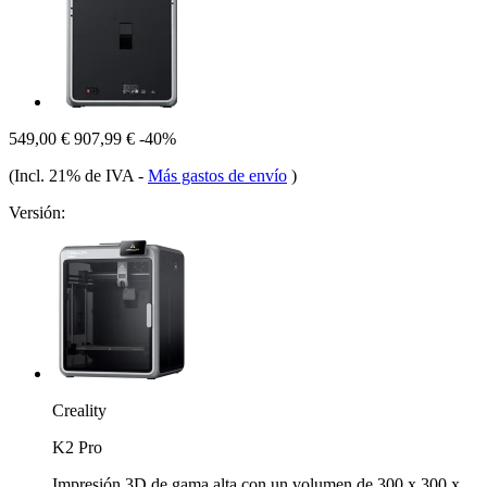
549,00 €
907,99 €
-40%
(Incl. 21% de IVA
-
Más gastos de envío
)
Versión:
Creality
K2 Pro
Impresión 3D de gama alta con un volumen de 300 x 300 x