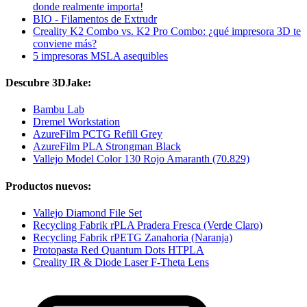
donde realmente importa!
BIO - Filamentos de Extrudr
Creality K2 Combo vs. K2 Pro Combo: ¿qué impresora 3D te
conviene más?
5 impresoras MSLA asequibles
Descubre 3DJake:
Bambu Lab
Dremel Workstation
AzureFilm PCTG Refill Grey
AzureFilm PLA Strongman Black
Vallejo Model Color 130 Rojo Amaranth (70.829)
Productos nuevos:
Vallejo Diamond File Set
Recycling Fabrik rPLA Pradera Fresca (Verde Claro)
Recycling Fabrik rPETG Zanahoria (Naranja)
Protopasta Red Quantum Dots HTPLA
Creality IR & Diode Laser F-Theta Lens