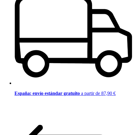
España: envío estándar gratuito
a partir de 87,90 €