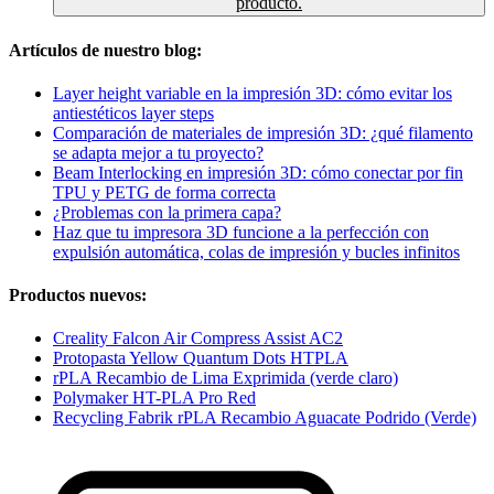
producto.
Artículos de nuestro blog:
Layer height variable en la impresión 3D: cómo evitar los
antiestéticos layer steps
Comparación de materiales de impresión 3D: ¿qué filamento
se adapta mejor a tu proyecto?
Beam Interlocking en impresión 3D: cómo conectar por fin
TPU y PETG de forma correcta
¿Problemas con la primera capa?
Haz que tu impresora 3D funcione a la perfección con
expulsión automática, colas de impresión y bucles infinitos
Productos nuevos:
Creality Falcon Air Compress Assist AC2
Protopasta Yellow Quantum Dots HTPLA
rPLA Recambio de Lima Exprimida (verde claro)
Polymaker HT-PLA Pro Red
Recycling Fabrik rPLA Recambio Aguacate Podrido (Verde)