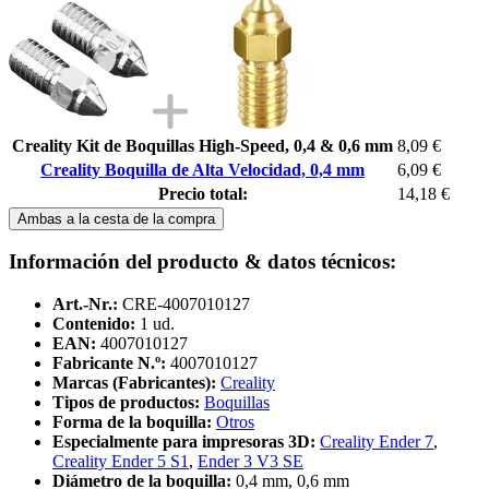
Creality Kit de Boquillas High-Speed, 0,4 & 0,6 mm
8,09 €
Creality Boquilla de Alta Velocidad, 0,4 mm
6,09 €
Precio total:
14,18 €
Ambas a la cesta de la compra
Información del producto & datos técnicos:
Art.-Nr.:
CRE-4007010127
Contenido:
1 ud.
EAN:
4007010127
Fabricante N.º:
4007010127
Marcas (Fabricantes):
Creality
Tipos de productos:
Boquillas
Forma de la boquilla:
Otros
Especialmente para impresoras 3D:
Creality Ender 7
,
Creality Ender 5 S1
,
Ender 3 V3 SE
Diámetro de la boquilla:
0,4 mm, 0,6 mm