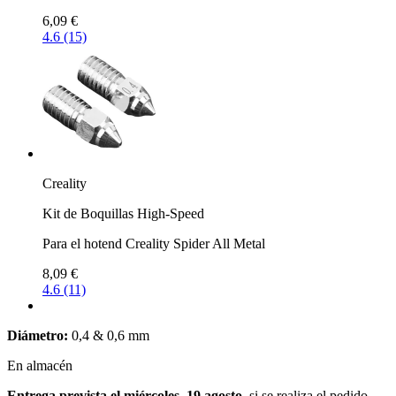
6,09 €
4.6 (15)
Creality
Kit de Boquillas High-Speed
Para el hotend Creality Spider All Metal
8,09 €
4.6 (11)
Diámetro:
0,4 & 0,6 mm
En almacén
Entrega prevista el miércoles, 19 agosto
, si se realiza el pedido