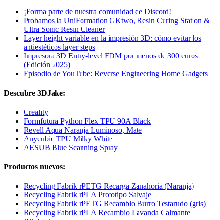
¡Forma parte de nuestra comunidad de Discord!
Probamos la UniFormation GKtwo, Resin Curing Station &
Ultra Sonic Resin Cleaner
Layer height variable en la impresión 3D: cómo evitar los
antiestéticos layer steps
Impresora 3D Entry-level FDM por menos de 300 euros
(Edición 2025)
Episodio de YouTube: Reverse Engineering Home Gadgets
Descubre 3DJake:
Creality
Formfutura Python Flex TPU 90A Black
Revell Aqua Naranja Luminoso, Mate
Anycubic TPU Milky White
AESUB Blue Scanning Spray
Productos nuevos:
Recycling Fabrik rPETG Recarga Zanahoria (Naranja)
Recycling Fabrik rPLA Prototipo Salvaje
Recycling Fabrik rPETG Recambio Burro Testarudo (gris)
Recycling Fabrik rPLA Recambio Lavanda Calmante