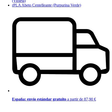
(Violeta)
rPLA Abeto Centelleante (Purpurina Verde)
España: envío estándar gratuito
a partir de 87,90 €