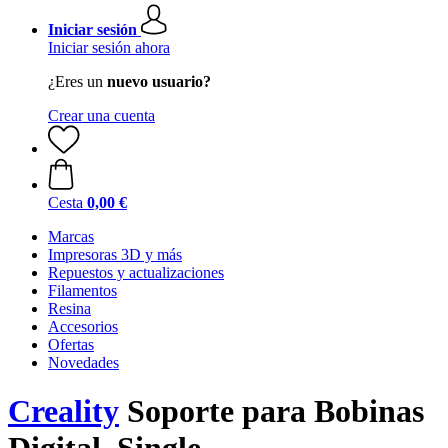
Iniciar sesión
Iniciar sesión ahora
¿Eres un
nuevo usuario?
Crear una cuenta
Cesta
0,00 €
Marcas
Impresoras 3D y más
Repuestos y actualizaciones
Filamentos
Resina
Accesorios
Ofertas
Novedades
Creality
Soporte para Bobinas