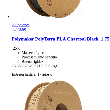
2 Opciones
4.7 (339)
Polymaker
PolyTerra PLA Charcoal Black, 1,75
-25%
Más ecológico
Procesamiento sencillo
Buena rigidez
15,36 €
20,49 €
(15,36 € / kg)
Entrega hasta el 17 agosto