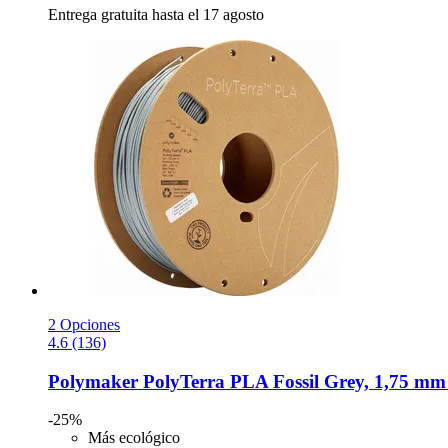
Entrega gratuita hasta el 17 agosto
2 Opciones
4.6 (136)
Polymaker
PolyTerra PLA Fossil Grey, 1,75 mm 
-25%
Más ecológico