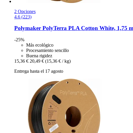
2 Opciones
4.6 (223)
Polymaker
PolyTerra PLA Cotton White, 1,75 m
-25%
Más ecológico
Procesamiento sencillo
Buena rigidez
15,36 €
20,49 €
(15,36 € / kg)
Entrega hasta el 17 agosto