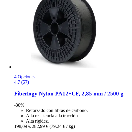
4 Opciones
4.7 (57)
Fiberlogy
Nylon PA12+CF, 2,85 mm / 2500 g
-30%
Reforzado con fibras de carbono.
Alta resistencia a la tracción.
Alta rigidez.
198,09 €
282,99 €
(79,24 € / kg)