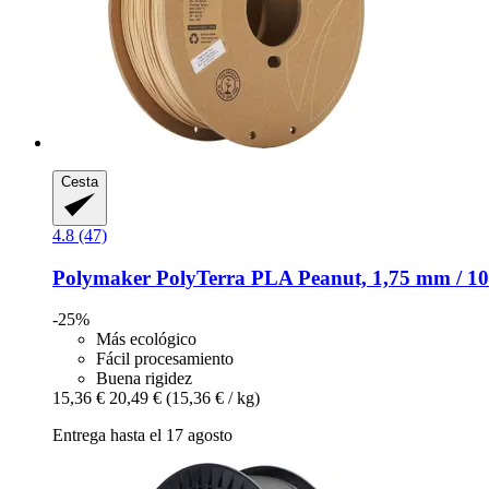
Cesta
4.8 (47)
Polymaker
PolyTerra PLA Peanut, 1,75 mm / 10
-25%
Más ecológico
Fácil procesamiento
Buena rigidez
15,36 €
20,49 €
(15,36 € / kg)
Entrega hasta el 17 agosto