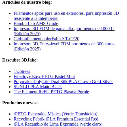
Artículos de nuestro blog:
Filamentos aptos para uso en exteriores, para impresión 3D
resistente a la intemperie.
Bambu Lab AMS-Guide
Impresora 3D FDM de gama alta ¡por menos de 1000 €!
(Edición 2025)
Carbonfilament colorFabb XT-CF20
Impresora 3D Entry-level FDM por menos de 300 euros
(Edición 2025)
Descubre 3DJake:
Twotrees
Fiberlogy Easy PETG Pastel Mint
Polymaker PolyLite Dual Silk PLA Crown Gold-Silver
SUNLU PLA Matte Black
The Filament ReFill PETG Plasma Purple
Productos nuevos:
rPETG Esmeralda Mística (Verde Translúcido)
Recycling Fabrik rPLA Premium Essential Red
rPLA Recambio de Lima Exprimida (verde claro)