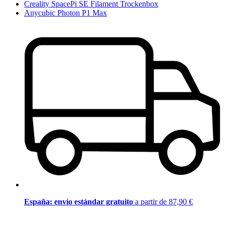
Creality SpacePi SE Filament Trockenbox
Anycubic Photon P1 Max
España: envío estándar gratuito
a partir de 87,90 €