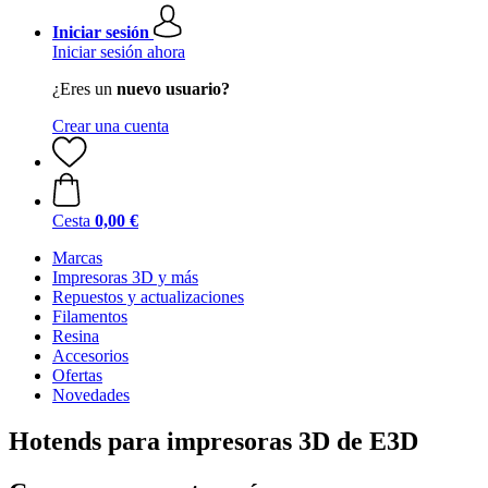
Iniciar sesión
Iniciar sesión ahora
¿Eres un
nuevo usuario?
Crear una cuenta
Cesta
0,00 €
Marcas
Impresoras 3D y más
Repuestos y actualizaciones
Filamentos
Resina
Accesorios
Ofertas
Novedades
Hotends para impresoras 3D de E3D