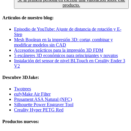
producto.
Artículos de nuestro blog:
Episodio de YouTube: Ajuste de distancia de rotación y E-
Step
Mesh Boolean en la impresión 3D: cortar, combinar y
modificar modelos sin CAD
Accesorios prácticos para la impresión 3D FDM
5 escáneres 3D económicos para principiantes y novatos
Instalación del sensor de nivel BLTouch en Creality Ender 3
V2
Descubre 3DJake:
Twotrees
eufyMake Air Filter
Prusament ASA Natural (NFC)
Silhouette Power Engraver Tool
Creality Hyper PETG Red
Productos nuevos: