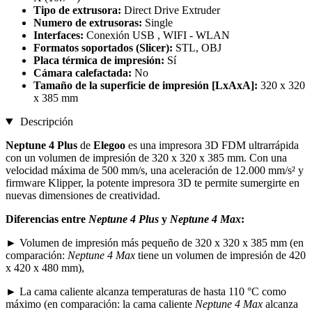
Tipo de extrusora:
Direct Drive Extruder
Numero de extrusoras:
Single
Interfaces:
Conexión USB , WIFI - WLAN
Formatos soportados (Slicer):
STL, OBJ
Placa térmica de impresión:
Sí
Cámara calefactada:
No
Tamaño de la superficie de impresión [LxAxA]:
320 x 320
x 385 mm
Descripción
Neptune 4 Plus
de
Elegoo
es una impresora 3D FDM ultrarrápida
con un volumen de impresión de 320 x 320 x 385 mm. Con una
velocidad máxima de 500 mm/s, una aceleración de 12.000 mm/s² y
firmware Klipper, la potente impresora 3D te permite sumergirte en
nuevas dimensiones de creatividad.
Diferencias entre
Neptune 4 Plus
y
Neptune 4 Max
:
► Volumen de impresión más pequeño de 320 x 320 x 385 mm (en
comparación:
Neptune 4 Max
tiene un volumen de impresión de 420
x 420 x 480 mm),
► La cama caliente alcanza temperaturas de hasta 110 °C como
máximo (en comparación: la cama caliente
Neptune 4 Max
alcanza