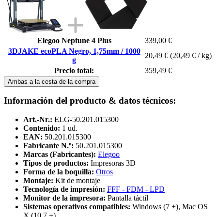
Elegoo Neptune 4 Plus
339,00 €
3DJAKE ecoPLA Negro, 1,75mm / 1000
20,49 €
(20,49 € / kg)
g
Precio total:
359,49 €
Ambas a la cesta de la compra
Información del producto & datos técnicos:
Art.-Nr.:
ELG-50.201.015300
Contenido:
1 ud.
EAN:
50.201.015300
Fabricante N.º:
50.201.015300
Marcas (Fabricantes):
Elegoo
Tipos de productos:
Impresoras 3D
Forma de la boquilla:
Otros
Montaje:
Kit de montaje
Tecnología de impresión:
FFF - FDM - LPD
Monitor de la impresora:
Pantalla táctil
Sistemas operativos compatibles:
Windows (7 +), Mac OS
X (10.7 +)