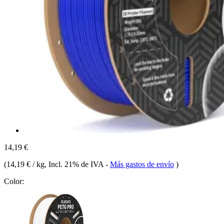
14,19 €
(
14,19 € / kg
, Incl. 21% de IVA
-
Más gastos de envío
)
Color: