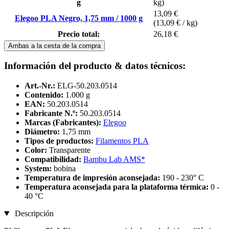
g
kg)
13,09 €
Elegoo PLA Negro, 1,75 mm / 1000 g
(13,09 € / kg)
Precio total:
26,18 €
Ambas a la cesta de la compra
Información del producto & datos técnicos:
Art.-Nr.:
ELG-50.203.0514
Contenido:
1.000 g
EAN:
50.203.0514
Fabricante N.º:
50.203.0514
Marcas (Fabricantes):
Elegoo
Diámetro:
1,75 mm
Tipos de productos:
Filamentos PLA
Color:
Transparente
Compatibilidad:
Bambu Lab AMS*
System:
bobina
Temperatura de impresión aconsejada:
190 - 230° C
Temperatura aconsejada para la plataforma térmica:
0 -
40 °C
Descripción