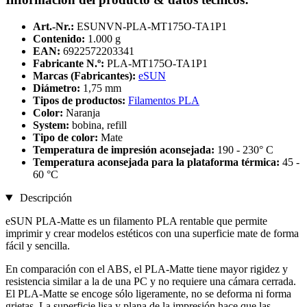
Art.-Nr.:
ESUNVN-PLA-MT175O-TA1P1
Contenido:
1.000 g
EAN:
6922572203341
Fabricante N.º:
PLA-MT175O-TA1P1
Marcas (Fabricantes):
eSUN
Diámetro:
1,75 mm
Tipos de productos:
Filamentos PLA
Color:
Naranja
System:
bobina, refill
Tipo de color:
Mate
Temperatura de impresión aconsejada:
190 - 230° C
Temperatura aconsejada para la plataforma térmica:
45 -
60 °C
Descripción
eSUN PLA-Matte es un filamento PLA rentable que permite
imprimir y crear modelos estéticos con una superficie mate de forma
fácil y sencilla.
En comparación con el ABS, el PLA-Matte tiene mayor rigidez y
resistencia similar a la de una PC y no requiere una cámara cerrada.
El PLA-Matte se encoge sólo ligeramente, no se deforma ni forma
grietas. La superficie lisa y plana de la impresión hace que las