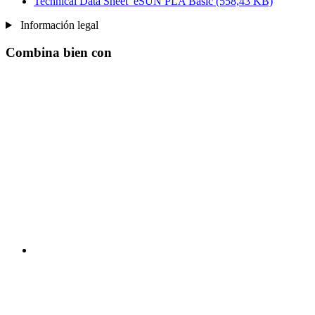
Technical Data Sheet_eSUN PLA Basic
(558,43 KB)
Información legal
Combina bien con