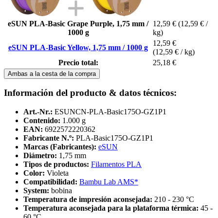
eSUN PLA-Basic Grape Purple, 1,75 mm /
12,59 €
(12,59 € /
1000 g
kg)
12,59 €
eSUN PLA-Basic Yellow, 1,75 mm / 1000 g
(12,59 € / kg)
Precio total:
25,18 €
Ambas a la cesta de la compra
Información del producto & datos técnicos:
Art.-Nr.:
ESUNCN-PLA-Basic175O-GZ1P1
Contenido:
1.000 g
EAN:
6922572220362
Fabricante N.º:
PLA-Basic175O-GZ1P1
Marcas (Fabricantes):
eSUN
Diámetro:
1,75 mm
Tipos de productos:
Filamentos PLA
Color:
Violeta
Compatibilidad:
Bambu Lab AMS*
System:
bobina
Temperatura de impresión aconsejada:
210 - 230 °C
Temperatura aconsejada para la plataforma térmica:
45 -
60 °C