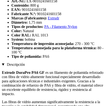
Art.-Nr.:
EX-9010241601158
Contenido:
800 g
EAN:
9010241601158
Fabricante N.º:
9010241601158
Marcas (Fabricantes):
Extrudr
Diámetro:
1,75 mm
Tipos de productos:
PA - Filamento Nylon
Color:
Natural
Color RAL:
RAL 1013
System:
bobina
Temperatura de impresión aconsejada:
270 - 300 °C
Temperatura aconsejada para la plataforma térmica:
80 -
100 °C
Tipo de poliamida:
PA6
Descripción
Extrudr DuraPro PA6 GF
es un filamento de poliamida reforzado
con fibra de vidrio altamente funcional especialmente desarrollado
para aplicaciones técnicas e industriales exigentes. Gracias a la
combinación de refuerzo de PA6 y fibra de vidrio, el material ofrece
un excelente equilibrio de resistencia, rigidez y resistencia al
impacto.
Las fibras de vidrio aumentan significativamente la resistencia a la