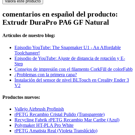
Valora este producto
comentarios en español del producto:
Extrudr DuraPro PA6 GF Natural
Artículos de nuestro blog:
Episodio YouTube: The Snapmaker U1 - An Affordable
Toolchanger!
Episodio de YouTube: Ajuste de distancia de rotación y E-
Step
Consejos de impresión con el filamento CorkFill de colorFabb
¿Problemas con la primera capa?
Instalación del sensor de nivel BLTouch en Creality Ender 3
V2
Productos nuevos:
Vallejo Airbrush Profinish
rPETG Recambio Cristal Pulido (Transparente)
Recycling Fabrik rPETG Recambio Mar Caribe (Azul)
Polymaker HT-PLA Pro White
rPETG Amatista Real (Violeta Translúcido)