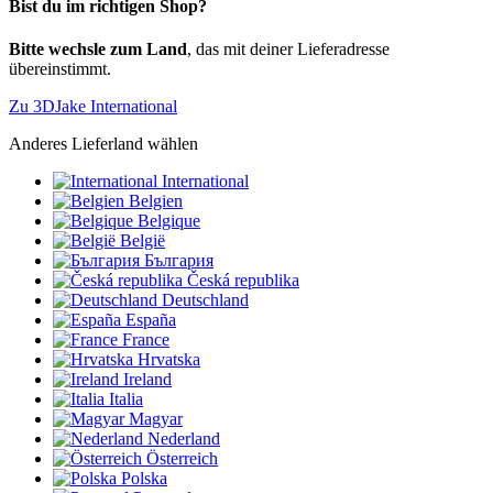
Bist du im richtigen Shop?
Bitte wechsle zum Land
, das mit deiner Lieferadresse
übereinstimmt.
Zu 3DJake International
Anderes Lieferland wählen
International
Belgien
Belgique
België
България
Česká republika
Deutschland
España
France
Hrvatska
Ireland
Italia
Magyar
Nederland
Österreich
Polska