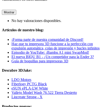
Mostrar
No hay valoraciones disponibles.
Artículos de nuestro blog:
¡Forma parte de nuestra comunidad de Discord!
Haz que tu impresora 3D funcione a la perfección con
expulsión automática, colas de impresión y bucles infinitos
Episodio de YouTube: ¡Bambu A1 mini SwapMod!
El nueva BIQU B1 - ¿Un competidor para la Ender 3?
Guía de boquillas para impresoras 3D
Descubre 3DJake:
LDO Motors
Fiberlogy PCTG Black
eSUN ePLA-LW White
Vallejo Model Wash 76.522 Tierra Desierto
Liqcreate Strong - X
Productos nuevos: