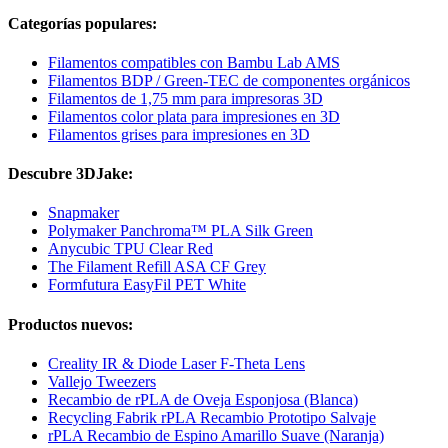
Categorías populares:
Filamentos compatibles con Bambu Lab AMS
Filamentos BDP / Green-TEC de componentes orgánicos
Filamentos de 1,75 mm para impresoras 3D
Filamentos color plata para impresiones en 3D
Filamentos grises para impresiones en 3D
Descubre 3DJake:
Snapmaker
Polymaker Panchroma™ PLA Silk Green
Anycubic TPU Clear Red
The Filament Refill ASA CF Grey
Formfutura EasyFil PET White
Productos nuevos:
Creality IR & Diode Laser F-Theta Lens
Vallejo Tweezers
Recambio de rPLA de Oveja Esponjosa (Blanca)
Recycling Fabrik rPLA Recambio Prototipo Salvaje
rPLA Recambio de Espino Amarillo Suave (Naranja)