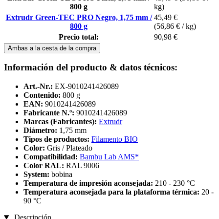
800 g
kg)
Extrudr Green-TEC PRO Negro, 1,75 mm /
45,49 €
800 g
(56,86 € / kg)
Precio total:
90,98 €
Ambas a la cesta de la compra
Información del producto & datos técnicos:
Art.-Nr.:
EX-9010241426089
Contenido:
800 g
EAN:
9010241426089
Fabricante N.º:
9010241426089
Marcas (Fabricantes):
Extrudr
Diámetro:
1,75 mm
Tipos de productos:
Filamento BIO
Color:
Gris / Plateado
Compatibilidad:
Bambu Lab AMS*
Color RAL:
RAL 9006
System:
bobina
Temperatura de impresión aconsejada:
210 - 230 °C
Temperatura aconsejada para la plataforma térmica:
20 -
90 °C
Descripción