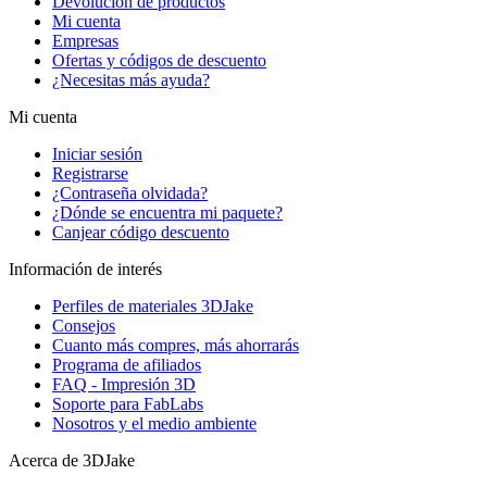
Devolución de productos
Mi cuenta
Empresas
Ofertas y códigos de descuento
¿Necesitas más ayuda?
Mi cuenta
Iniciar sesión
Registrarse
¿Contraseña olvidada?
¿Dónde se encuentra mi paquete?
Canjear código descuento
Información de interés
Perfiles de materiales 3DJake
Consejos
Cuanto más compres, más ahorrarás
Programa de afiliados
FAQ - Impresión 3D
Soporte para FabLabs
Nosotros y el medio ambiente
Acerca de 3DJake