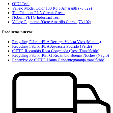
QIDI Tech
Vallejo Model Color 130 Rojo Amaranth (70.829)
The Filament PLA Circuit Green
Nobufil PETG Industrial Teal
Vallejo Pigmento "Ocre Amarillo Claro" (73.102)
Productos nuevos:
Recycling Fabrik rPLA Recarga Violeta Vivo (Morado)
Recycling Fabrik rPLA Aguacate Podrido (Verde)
rPETG Recambio Rosa Congelada (Rosa Translúcido)
Recycling Fabrik rPETG Recambio Buenas Noches (Negro)
Recambio de rPETG Llama Candente(naranja translúcido)