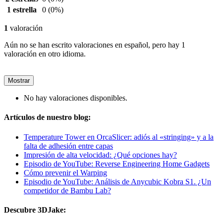
1 estrella
0
(0%)
1
valoración
Aún no se han escrito valoraciones en español, pero hay 1
valoración en otro idioma.
Mostrar
No hay valoraciones disponibles.
Artículos de nuestro blog:
Temperature Tower en OrcaSlicer: adiós al «stringing» y a la
falta de adhesión entre capas
Impresión de alta velocidad: ¿Qué opciones hay?
Episodio de YouTube: Reverse Engineering Home Gadgets
Cómo prevenir el Warping
Episodio de YouTube: Análisis de Anycubic Kobra S1. ¿Un
competidor de Bambu Lab?
Descubre 3DJake: